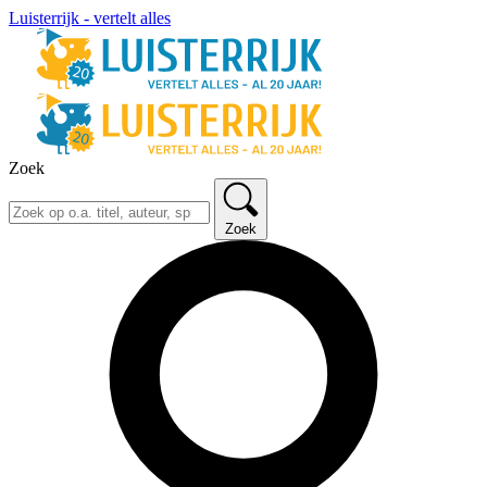
Luisterrijk - vertelt alles
Zoek
Zoek