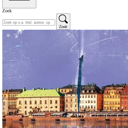
Zoek
Zoek