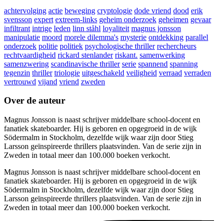
achtervolging
actie
beweging
cryptologie
dode vriend
dood
erik
svensson
expert
extreem-links
geheim onderzoek
geheimen
gevaar
infiltrant
intrige
leden
linn ståhl
loyaliteit
magnus jonsson
manipulatie
moord
morele dilemma's
mysterie
ontdekking
parallel
onderzoek
politie
politiek
psychologische thriller
rechercheurs
rechtvaardigheid
rickard stenlander
riskant.
samenwerking
samenzwering
scandinavische thriller
serie
spannend
spanning
tegenzin
thriller
triologie
uitgeschakeld
veiligheid
verraad
verraden
vertrouwd
vijand
vriend
zweden
Over de auteur
Magnus Jonsson is naast schrijver middelbare school-docent en
fanatiek skateboarder. Hij is geboren en opgegroeid in de wijk
Södermalm in Stockholm, dezelfde wijk waar zijn door Stieg
Larsson geïnspireerde thrillers plaatsvinden. Van de serie zijn in
Zweden in totaal meer dan 100.000 boeken verkocht.
Magnus Jonsson is naast schrijver middelbare school-docent en
fanatiek skateboarder. Hij is geboren en opgegroeid in de wijk
Södermalm in Stockholm, dezelfde wijk waar zijn door Stieg
Larsson geïnspireerde thrillers plaatsvinden. Van de serie zijn in
Zweden in totaal meer dan 100.000 boeken verkocht.