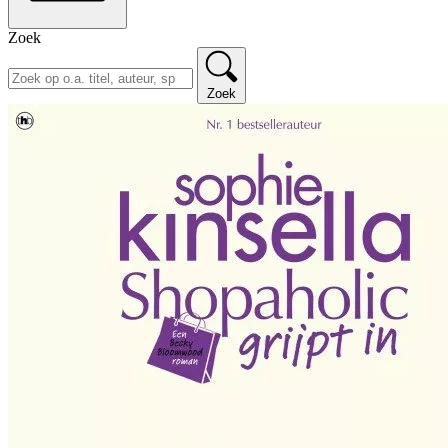
Zoek
Zoek