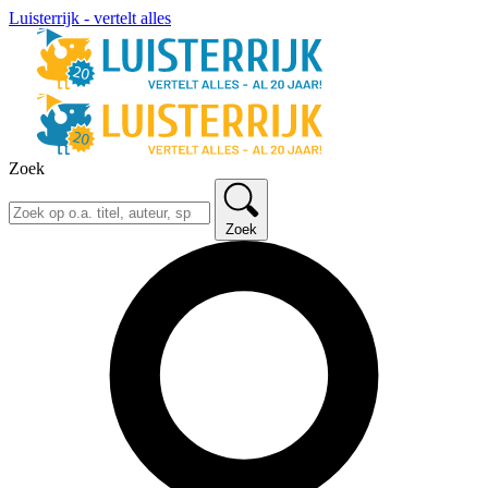
Luisterrijk - vertelt alles
Zoek
Zoek