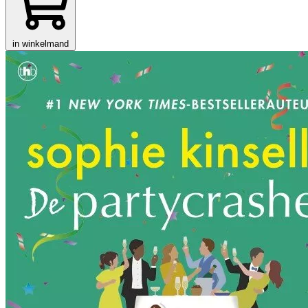
in winkelmand