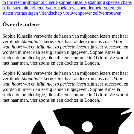
to the rescue
shopaholic-serie
sophie kinsella
spanning
speelse chaos
strijd
suze
uitdagingen
vader zoeken
vastberadenheid
verenigde
staten
verrassingen
vriendschap
vrouwenpower
zelfvertrouwen
Over de auteur
Sophie Kinsella veroverde de harten van miljoenen lezers met haar
verfilmde
Shopaholic
-serie. Ook haar andere romans zoals
Voor
wat, hoort wat
en
Mijn niet zo
perfecte leven
zijn zeer succesvol en
worden in meer dan zestig landen uitgegeven. Sophie Kinsella
studeerde politicologie, filosofie en economie in Oxford. Ze woont
met haar man, vier zoons en een dochter in Londen.
Sophie Kinsella veroverde de harten van miljoenen lezers met haar
verfilmde
Shopaholic
-serie. Ook haar andere romans zoals
Voor
wat, hoort wat
en
Mijn niet zo
perfecte leven
zijn zeer succesvol en
worden in meer dan zestig landen uitgegeven. Sophie Kinsella
studeerde politicologie, filosofie en economie in Oxford. Ze woont
met haar man, vier zoons en een dochter in Londen.