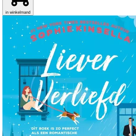
in winkelmand