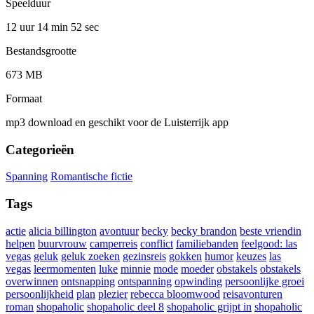
Speelduur
12 uur 14 min
52 sec
Bestandsgrootte
673 MB
Formaat
mp3 download en geschikt voor de Luisterrijk app
Categorieën
Spanning
Romantische fictie
Tags
actie
alicia billington
avontuur
becky
becky brandon
beste vriendin
helpen
buurvrouw
camperreis
conflict
familiebanden
feelgood: las
vegas
geluk
geluk zoeken
gezinsreis
gokken
humor
keuzes
las
vegas
leermomenten
luke
minnie
mode
moeder
obstakels
obstakels
overwinnen
ontsnapping
ontspanning
opwinding
persoonlijke groei
persoonlijkheid
plan
plezier
rebecca bloomwood
reisavonturen
roman
shopaholic
shopaholic deel 8
shopaholic grijpt in
shopaholic