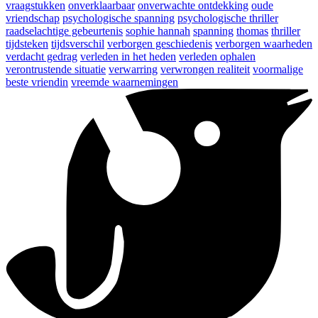
vraagstukken
onverklaarbaar
onverwachte ontdekking
oude
vriendschap
psychologische spanning
psychologische thriller
raadselachtige gebeurtenis
sophie hannah
spanning
thomas
thriller
tijdsteken
tijdsverschil
verborgen geschiedenis
verborgen waarheden
verdacht gedrag
verleden in het heden
verleden ophalen
verontrustende situatie
verwarring
verwrongen realiteit
voormalige
beste vriendin
vreemde waarnemingen