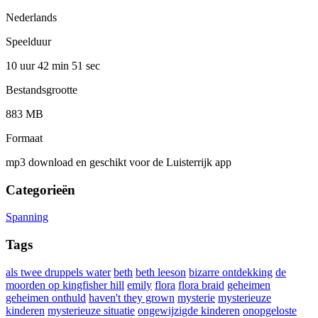
Nederlands
Speelduur
10 uur 42 min
51 sec
Bestandsgrootte
883 MB
Formaat
mp3 download en geschikt voor de Luisterrijk app
Categorieën
Spanning
Tags
als twee druppels water
beth
beth leeson
bizarre ontdekking
de
moorden op kingfisher hill
emily
flora
flora braid
geheimen
geheimen onthuld
haven't they grown
mysterie
mysterieuze
kinderen
mysterieuze situatie
ongewijzigde kinderen
onopgeloste