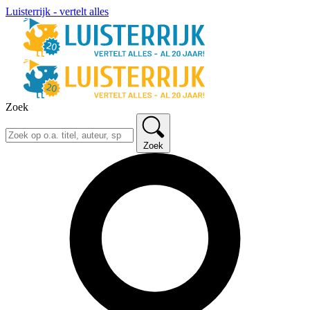
Luisterrijk - vertelt alles
Zoek
Zoek