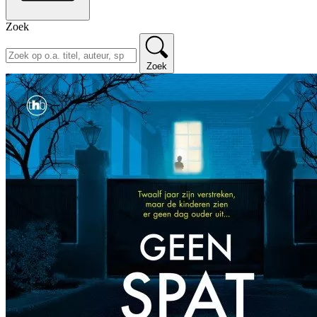
Zoek
Zoek