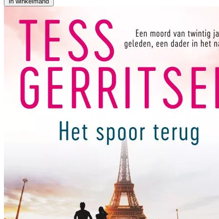
in winkelmand