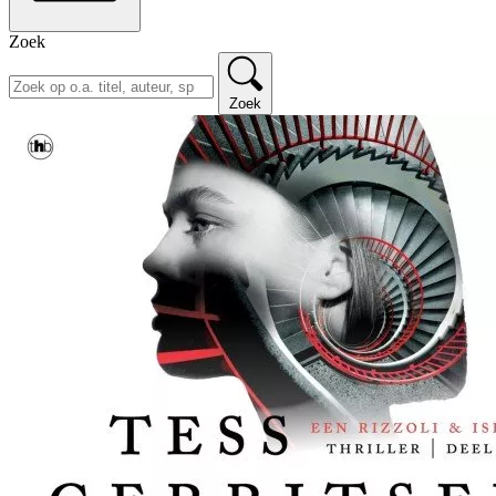
Zoek
Zoek