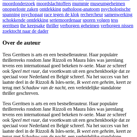
moordonderzoek
moordslachtoffers
mummie
museumgeheimen
onopgeloste zaken
ontdekking
patholoog-anatoom
psychologische
spanning
psychopaat
race tegen de klok
rechercheur
samenwerking
schokkende ontdekking
seriemoordenaar
sporen volgen
tess
gerritsen
the keepsake
thriller
verborgen geheimen
verborgen nissen
zoektocht naar de dader
Over de auteur
Tess Gerritsen is arts en een bestsellerauteur. Haar populaire
thrillerreeks rondom Jane Rizzoli en Maura Isles was jarenlang
tevens een internationaal goed bekeken tv-serie. Maar ze schreef
ook
Speel met vuur
, dat voortkwam uit een geschenkboekje dat ze
speciaal voor Nederland en België schreef. Na het succes van het
laatste deel in de Rizzoli & Isles-serie,
Ik weet een geheim
, keert ze
terug met
Schaduw van de nacht
, een verleidelijke standalone
thriller geschreven.
Tess Gerritsen is arts en een bestsellerauteur. Haar populaire
thrillerreeks rondom Jane Rizzoli en Maura Isles was jarenlang
tevens een internationaal goed bekeken tv-serie. Maar ze schreef
ook
Speel met vuur
, dat voortkwam uit een geschenkboekje dat ze
speciaal voor Nederland en België schreef. Na het succes van het
laatste deel in de Rizzoli & Isles-serie,
Ik weet een geheim
, keert ze
terug met
Schaduw van de nacht
, een verleidelijke standalone