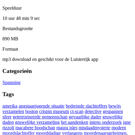
Speelduur
10 uur 48 min
9 sec
Bestandsgrootte
890 MB
Formaat
mp3 download en geschikt voor de Luisterrijk app
Categorieën
Spanning
Tags
amerika
angstaanjagende situatie
bedreigde slachtoffers
bewijs
verzamelen
boston
crispin museum
ct-scan
detective
gespannen
sfeer
geterroriseerde gemeenschap
gevaarlijke dader
gruwelijke
daden
gruwelijke verzameling
het aandenken
intens onderzoek
jane
rizzoli
macabere boodschap
maura isles
misdaadmysterie
modern
moordslachtoffer
moorddadige verlangens
moordenaarsgeheimen.