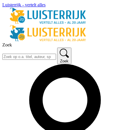
Luisterrijk - vertelt alles
Zoek
Zoek