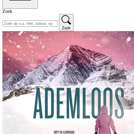
Zoek
Zoek