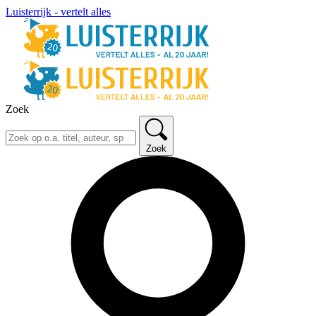
Luisterrijk - vertelt alles
Zoek
Zoek