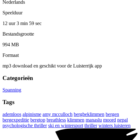
Nederlands
Speelduur
12 uur 3 min
59 sec
Bestandsgrootte
994 MB
Formaat
mp3 download en geschikt voor de Luisterrijk app
Categorieën
Spanning
Tags
ademloos
alpinisme
amy mcculloch
bergbeklimmen
bergen
bergexpeditie
bergtop
breathless
klimmen
manaslu
moord
nepal
psychologische thriller
ski en wintersport
thriller
winters luisteren