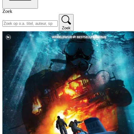
Zoek
Zoek