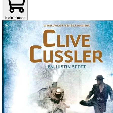
in winkelmand