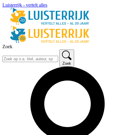
Luisterrijk - vertelt alles
Zoek
Zoek