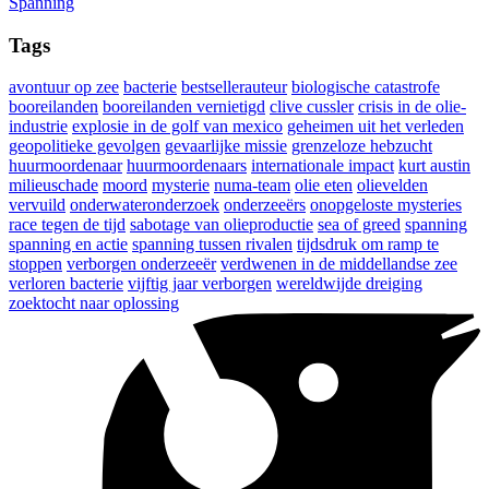
Spanning
Tags
avontuur op zee
bacterie
bestsellerauteur
biologische catastrofe
booreilanden
booreilanden vernietigd
clive cussler
crisis in de olie-
industrie
explosie in de golf van mexico
geheimen uit het verleden
geopolitieke gevolgen
gevaarlijke missie
grenzeloze hebzucht
huurmoordenaar
huurmoordenaars
internationale impact
kurt austin
milieuschade
moord
mysterie
numa-team
olie eten
olievelden
vervuild
onderwateronderzoek
onderzeeërs
onopgeloste mysteries
race tegen de tijd
sabotage van olieproductie
sea of greed
spanning
spanning en actie
spanning tussen rivalen
tijdsdruk om ramp te
stoppen
verborgen onderzeeër
verdwenen in de middellandse zee
verloren bacterie
vijftig jaar verborgen
wereldwijde dreiging
zoektocht naar oplossing