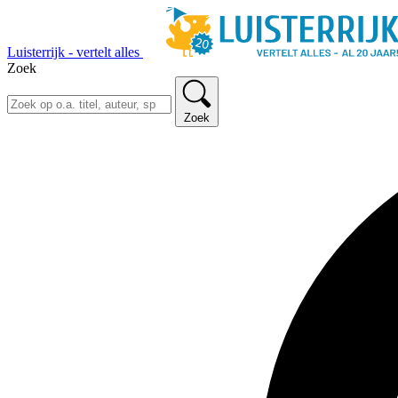
Luisterrijk - vertelt alles
Zoek
Zoek