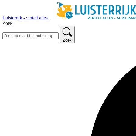
Luisterrijk - vertelt alles
Zoek
Zoek