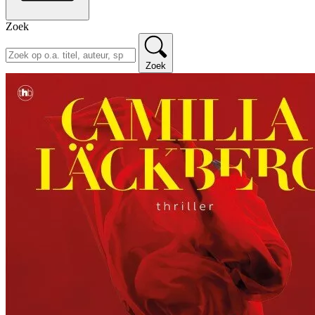
Zoek
Zoek