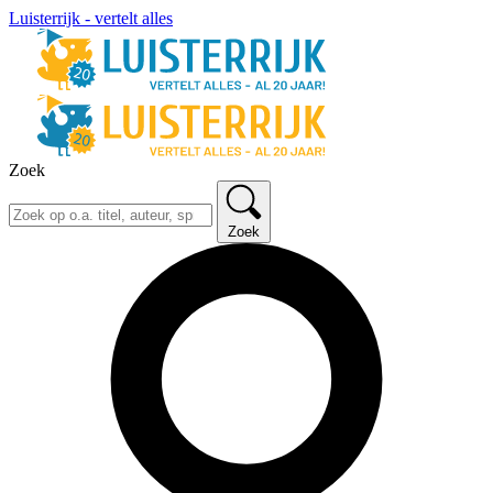
Luisterrijk - vertelt alles
Zoek
Zoek