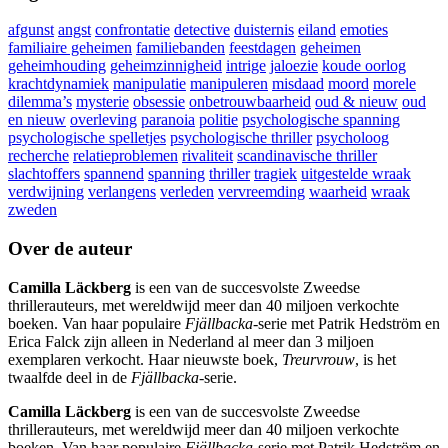
afgunst
angst
confrontatie
detective
duisternis
eiland
emoties
familiaire geheimen
familiebanden
feestdagen
geheimen
geheimhouding
geheimzinnigheid
intrige
jaloezie
koude oorlog
krachtdynamiek
manipulatie
manipuleren
misdaad
moord
morele
dilemma’s
mysterie
obsessie
onbetrouwbaarheid
oud & nieuw
oud
en nieuw
overleving
paranoia
politie
psychologische spanning
psychologische spelletjes
psychologische thriller
psycholoog
recherche
relatieproblemen
rivaliteit
scandinavische thriller
slachtoffers
spannend
spanning
thriller
tragiek
uitgestelde wraak
verdwijning
verlangens
verleden
vervreemding
waarheid
wraak
zweden
Over de auteur
Camilla Läckberg
is een van de succesvolste Zweedse
thrillerauteurs, met wereldwijd meer dan 40 miljoen verkochte
boeken. Van haar populaire
Fjällbacka
-serie met Patrik Hedström en
Erica Falck zijn alleen in Nederland al meer dan 3 miljoen
exemplaren verkocht. Haar nieuwste boek,
Treurvrouw
, is het
twaalfde deel in de
Fjällbacka
-serie.
Camilla Läckberg
is een van de succesvolste Zweedse
thrillerauteurs, met wereldwijd meer dan 40 miljoen verkochte
boeken. Van haar populaire
Fjällbacka
-serie met Patrik Hedström en