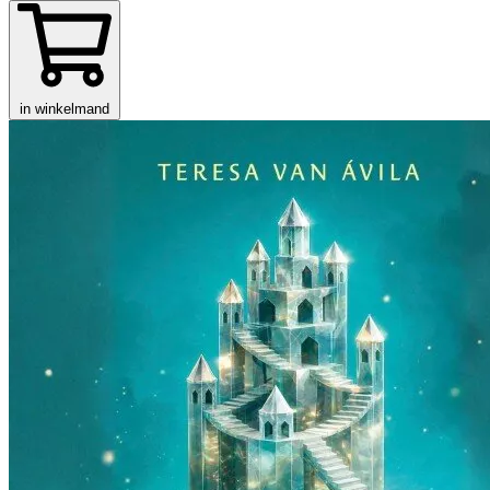
in winkelmand