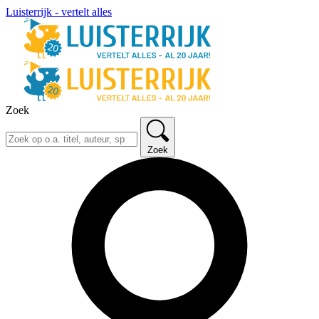
Luisterrijk - vertelt alles
Zoek
Zoek