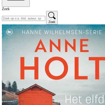
Zoek
Zoek