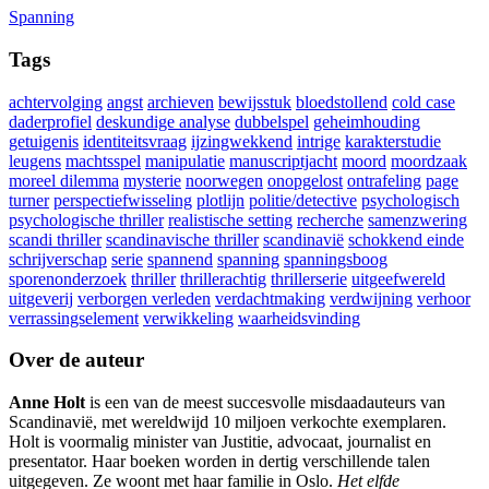
Spanning
Tags
achtervolging
angst
archieven
bewijsstuk
bloedstollend
cold case
daderprofiel
deskundige analyse
dubbelspel
geheimhouding
getuigenis
identiteitsvraag
ijzingwekkend
intrige
karakterstudie
leugens
machtsspel
manipulatie
manuscriptjacht
moord
moordzaak
moreel dilemma
mysterie
noorwegen
onopgelost
ontrafeling
page
turner
perspectiefwisseling
plotlijn
politie/detective
psychologisch
psychologische thriller
realistische setting
recherche
samenzwering
scandi thriller
scandinavische thriller
scandinavië
schokkend einde
schrijverschap
serie
spannend
spanning
spanningsboog
sporenonderzoek
thriller
thrillerachtig
thrillerserie
uitgeefwereld
uitgeverij
verborgen verleden
verdachtmaking
verdwijning
verhoor
verrassingselement
verwikkeling
waarheidsvinding
Over de auteur
Anne Holt
is een van de meest succesvolle misdaadauteurs van
Scandinavië, met wereldwijd 10 miljoen verkochte exemplaren.
Holt is voormalig minister van Justitie, advocaat, journalist en
presentator. Haar boeken worden in dertig verschillende talen
uitgegeven. Ze woont met haar familie in Oslo.
Het elfde