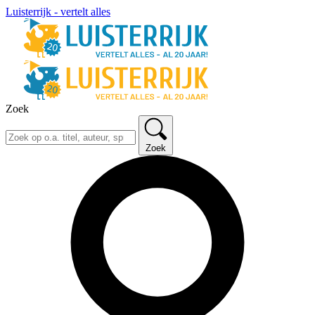
Luisterrijk - vertelt alles
Zoek
Zoek