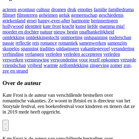
acteren
avontuur
cultuur
dromen
druk
emoties
familie
familiedrama
filmset
filmsterren
geheimen
geluk
gemeenschap
geschiedenis
griekenland
groei
happy-ever-after
harmonie
herinneringen
hollywood
identiteit
kate frost
kracht
kunst
liefde
mamma mia!
moeder en dochter
natuur
nieuw begin
onafhankelijkheid
ontdekking
ontdekkingstocht
ontmoeting
ontspanning
ouderschap
passie
reflectie
reis
romance
romantiek
samenwerken
samenzijn
skopelos
spanning
tradities
uitdagingen
vakantiegevoel
verandering
verbinding
verlangen
verleden
verleden accepteren
verleden
verwerken
vernieuwing
verwondering
voor jezelf opkomen
vreugde
vriendschap
vrijheid
warmte
zelfontdekking
zingeving
zomer
zon,
zee en strand
Over de auteur
Kate Frost is de auteur van verschillende bestsellers over
romantische vakanties. Ze woont in Bristol en is directeur van het
Storytale festival, een boekenfestival voor kinderen en tieners dat ze
in 2019 mede heeft opgericht.
Kate Frost is de auteur van verschillende bestsellers over