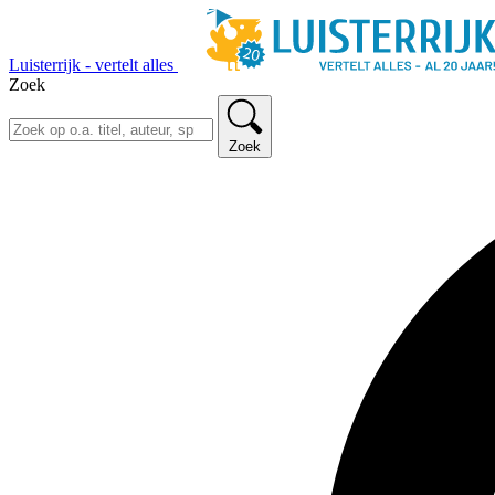
Luisterrijk - vertelt alles
Zoek
Zoek