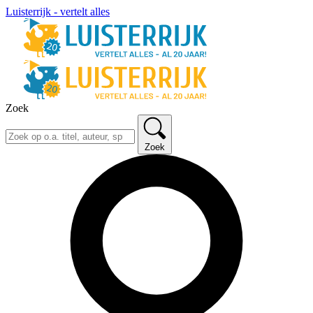
Luisterrijk - vertelt alles
Zoek
Zoek