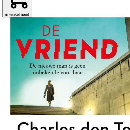
in winkelmand