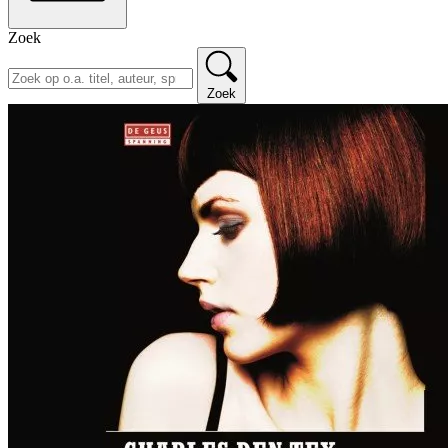
Zoek
Zoek