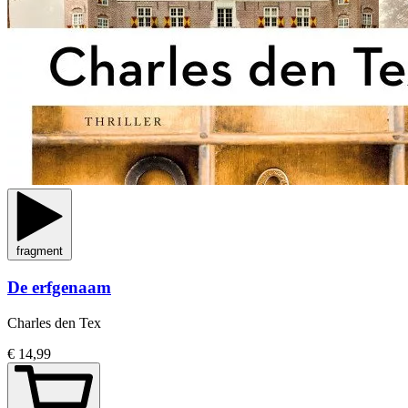
fragment
De erfgenaam
Charles den Tex
€ 14,99