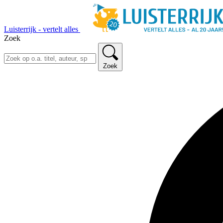
Luisterrijk - vertelt alles
Zoek
Zoek