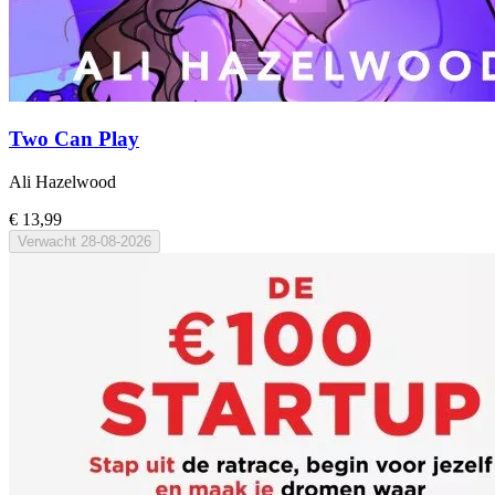
Two Can Play
Ali Hazelwood
€ 13,99
Verwacht
28-08-2026