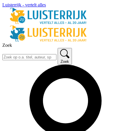
Luisterrijk - vertelt alles
Zoek
Zoek