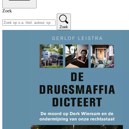
Zoek
Zoek