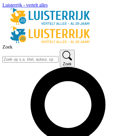
Luisterrijk - vertelt alles
Zoek
Zoek