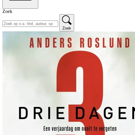
Zoek
Zoek