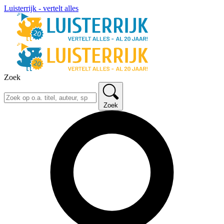
Luisterrijk - vertelt alles
Zoek
Zoek