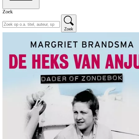
Zoek
Zoek