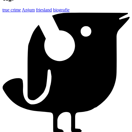
true crime
Anjum
friesland
biografie