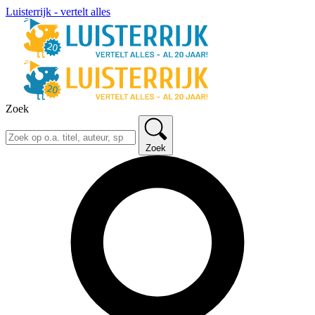
Luisterrijk - vertelt alles
Zoek
Zoek