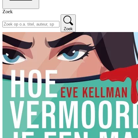
Zoek
Zoek