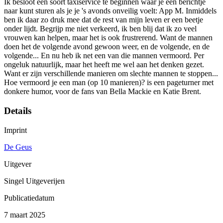
Ik besloot een soort taxiservice te beginnen waar je een berichtje
naar kunt sturen als je je 's avonds onveilig voelt: App M. Inmiddels
ben ik daar zo druk mee dat de rest van mijn leven er een beetje
onder lijdt. Begrijp me niet verkeerd, ik ben blij dat ik zo veel
vrouwen kan helpen, maar het is ook frustrerend. Want de mannen
doen het de volgende avond gewoon weer, en de volgende, en de
volgende... En nu heb ik net een van die mannen vermoord. Per
ongeluk natuurlijk, maar het heeft me wel aan het denken gezet.
Want er zijn verschillende manieren om slechte mannen te stoppen...
Hoe vermoord je een man (op 10 manieren)? is een pageturner met
donkere humor, voor de fans van Bella Mackie en Katie Brent.
Details
Imprint
De Geus
Uitgever
Singel Uitgeverijen
Publicatiedatum
7 maart 2025