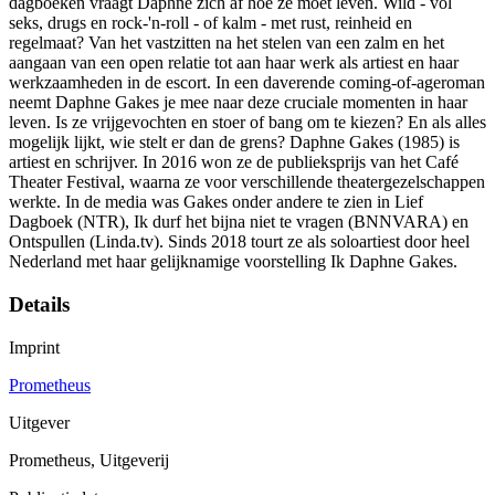
dagboeken vraagt Daphne zich af hoe ze moet leven. Wild - vol
seks, drugs en rock-'n-roll - of kalm - met rust, reinheid en
regelmaat? Van het vastzitten na het stelen van een zalm en het
aangaan van een open relatie tot aan haar werk als artiest en haar
werkzaamheden in de escort. In een daverende coming-of-ageroman
neemt Daphne Gakes je mee naar deze cruciale momenten in haar
leven. Is ze vrijgevochten en stoer of bang om te kiezen? En als alles
mogelijk lijkt, wie stelt er dan de grens? Daphne Gakes (1985) is
artiest en schrijver. In 2016 won ze de publieksprijs van het Café
Theater Festival, waarna ze voor verschillende theatergezelschappen
werkte. In de media was Gakes onder andere te zien in Lief
Dagboek (NTR), Ik durf het bijna niet te vragen (BNNVARA) en
Ontspullen (Linda.tv). Sinds 2018 tourt ze als soloartiest door heel
Nederland met haar gelijknamige voorstelling Ik Daphne Gakes.
Details
Imprint
Prometheus
Uitgever
Prometheus, Uitgeverij