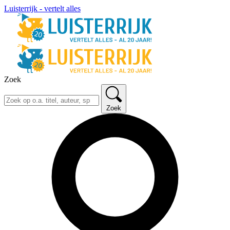
Luisterrijk - vertelt alles
Zoek
Zoek