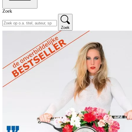
Zoek
Zoek