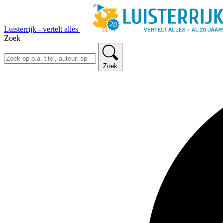
Luisterrijk - vertelt alles
Zoek
Zoek