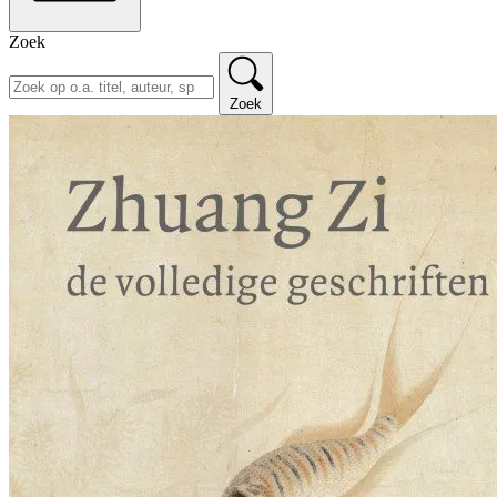
Zoek
Zoek