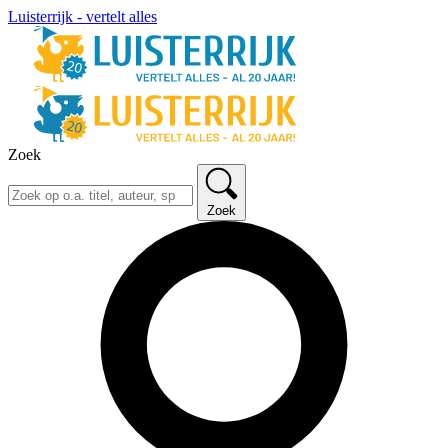
Luisterrijk - vertelt alles
Zoek
Zoek