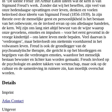
In ‘De kleine Freud’ zet Arthur Eaton uiteen wat de kern is van
Sigmund Freud’s werk. Zonder dat wij het beseffen, zijn veel van
onze hedendaagse opvattingen over leven, denken en voelen
beïnvloed door ideeën van Sigmund Freud (1856-1939). In zijn
theorie over de menselijke geest en persoonlijkheid is het bestaan
van het onbewuste, en de invloed ervan op ons alledaagse handelen,
de kern. Wij zijn ons lang niet altijd bewust van de wijze waarop
onze gevoelens, emoties en impulsen – voor het eerst gevormd in de
vroege kindertijd – ons latere leven mede bepalen. Veel daarvan is
‘verdrongen’, maar beïnvloedt ons niettemin voortdurend in het
volwassen leven. Freud is ook de grondlegger van de
psychoanalytische therapie, die gericht is op het blootleggen en
begrijpen van die verdrongen emoties, waardoor het menselijk
bestaan bewuster en lichter kan worden gemaakt. Freuds invloed op
de psychologie en andere takken van wetenschap, maar ook op de
cultuur en de samenleving in ruimere zin, kan moeilijk overschat
worden.
Details
Imprint
Atlas Contact
Uitgever