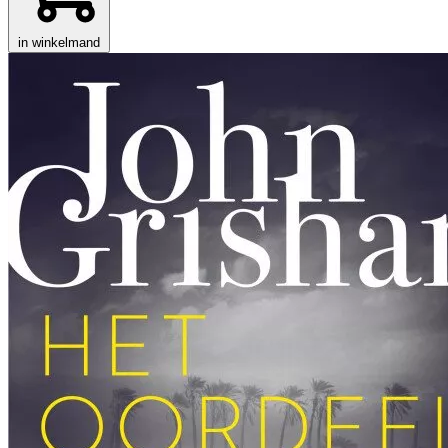
in winkelmand