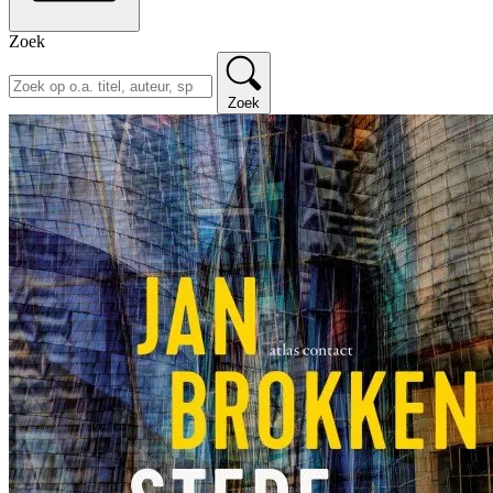
Zoek
Zoek