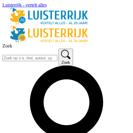
Luisterrijk - vertelt alles
Zoek
Zoek