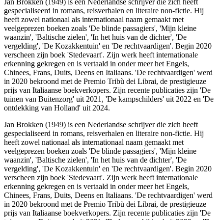
Jan Brokken (1949) is een Nederlandse schrijver die zich heeft
gespecialiseerd in romans, reisverhalen en literaire non-fictie. Hij
heeft zowel nationaal als internationaal naam gemaakt met
veelgeprezen boeken zoals 'De blinde passagiers', 'Mijn kleine
waanzin', 'Baltische zielen', 'In het huis van de dichter', 'De
vergelding', 'De Kozakkentuin' en 'De rechtvaardigen'. Begin 2020
verscheen zijn boek 'Stedevaart'. Zijn werk heeft internationale
erkenning gekregen en is vertaald in onder meer het Engels,
Chinees, Frans, Duits, Deens en Italiaans. 'De rechtvaardigen' werd
in 2020 bekroond met de Premio Tribù dei Librai, de prestigieuze
prijs van Italiaanse boekverkopers. Zijn recente publicaties zijn 'De
tuinen van Buitenzorg' uit 2021, 'De kampschilders' uit 2022 en 'De
ontdekking van Holland' uit 2024.
Jan Brokken (1949) is een Nederlandse schrijver die zich heeft
gespecialiseerd in romans, reisverhalen en literaire non-fictie. Hij
heeft zowel nationaal als internationaal naam gemaakt met
veelgeprezen boeken zoals 'De blinde passagiers', 'Mijn kleine
waanzin', 'Baltische zielen', 'In het huis van de dichter', 'De
vergelding', 'De Kozakkentuin' en 'De rechtvaardigen'. Begin 2020
verscheen zijn boek 'Stedevaart'. Zijn werk heeft internationale
erkenning gekregen en is vertaald in onder meer het Engels,
Chinees, Frans, Duits, Deens en Italiaans. 'De rechtvaardigen' werd
in 2020 bekroond met de Premio Tribù dei Librai, de prestigieuze
prijs van Italiaanse boekverkopers. Zijn recente publicaties zijn 'De