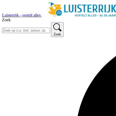
Luisterrijk - vertelt alles
Zoek
Zoek