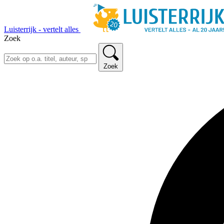
Luisterrijk - vertelt alles
Zoek
Zoek