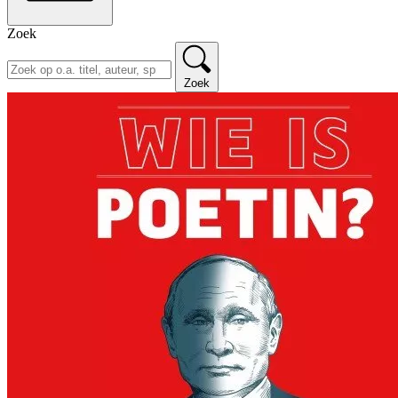
Zoek
Zoek