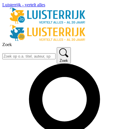
Luisterrijk - vertelt alles
Zoek
Zoek