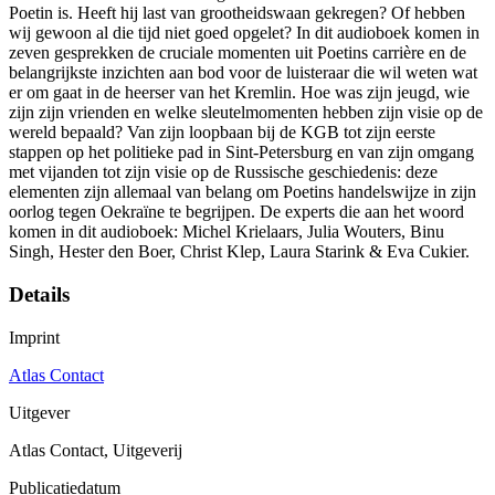
Poetin is. Heeft hij last van grootheidswaan gekregen? Of hebben
wij gewoon al die tijd niet goed opgelet? In dit audioboek komen in
zeven gesprekken de cruciale momenten uit Poetins carrière en de
belangrijkste inzichten aan bod voor de luisteraar die wil weten wat
er om gaat in de heerser van het Kremlin. Hoe was zijn jeugd, wie
zijn zijn vrienden en welke sleutelmomenten hebben zijn visie op de
wereld bepaald? Van zijn loopbaan bij de KGB tot zijn eerste
stappen op het politieke pad in Sint-Petersburg en van zijn omgang
met vijanden tot zijn visie op de Russische geschiedenis: deze
elementen zijn allemaal van belang om Poetins handelswijze in zijn
oorlog tegen Oekraïne te begrijpen. De experts die aan het woord
komen in dit audioboek: Michel Krielaars, Julia Wouters, Binu
Singh, Hester den Boer, Christ Klep, Laura Starink & Eva Cukier.
Details
Imprint
Atlas Contact
Uitgever
Atlas Contact, Uitgeverij
Publicatiedatum