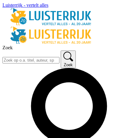
Luisterrijk - vertelt alles
Zoek
Zoek