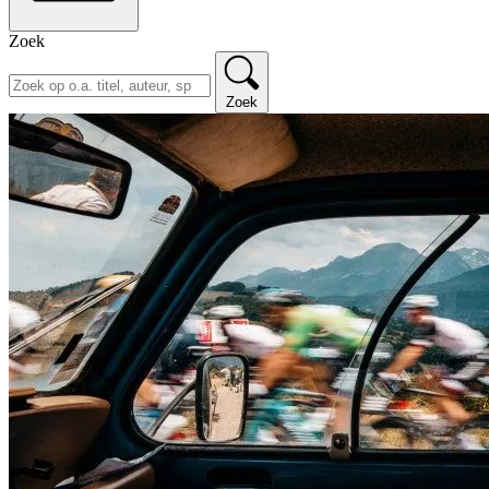
Zoek
Zoek