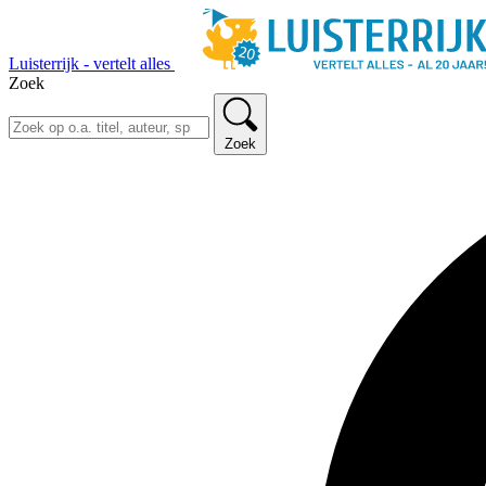
Luisterrijk - vertelt alles
Zoek
Zoek