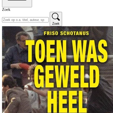
Zoek
Zoek