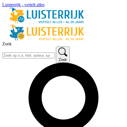
Luisterrijk - vertelt alles
Zoek
Zoek