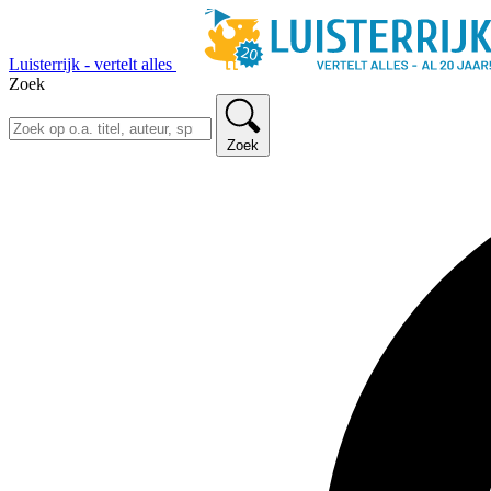
Luisterrijk - vertelt alles
Zoek
Zoek