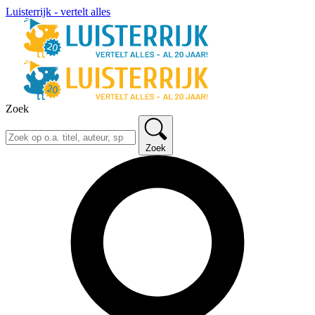
Luisterrijk - vertelt alles
Zoek
Zoek