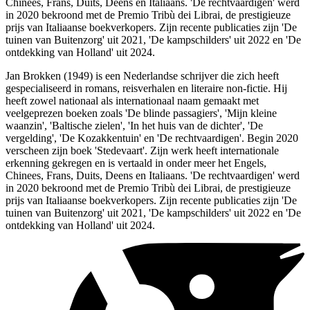
Chinees, Frans, Duits, Deens en Italiaans. 'De rechtvaardigen' werd
in 2020 bekroond met de Premio Tribù dei Librai, de prestigieuze
prijs van Italiaanse boekverkopers. Zijn recente publicaties zijn 'De
tuinen van Buitenzorg' uit 2021, 'De kampschilders' uit 2022 en 'De
ontdekking van Holland' uit 2024.
Jan Brokken (1949) is een Nederlandse schrijver die zich heeft
gespecialiseerd in romans, reisverhalen en literaire non-fictie. Hij
heeft zowel nationaal als internationaal naam gemaakt met
veelgeprezen boeken zoals 'De blinde passagiers', 'Mijn kleine
waanzin', 'Baltische zielen', 'In het huis van de dichter', 'De
vergelding', 'De Kozakkentuin' en 'De rechtvaardigen'. Begin 2020
verscheen zijn boek 'Stedevaart'. Zijn werk heeft internationale
erkenning gekregen en is vertaald in onder meer het Engels,
Chinees, Frans, Duits, Deens en Italiaans. 'De rechtvaardigen' werd
in 2020 bekroond met de Premio Tribù dei Librai, de prestigieuze
prijs van Italiaanse boekverkopers. Zijn recente publicaties zijn 'De
tuinen van Buitenzorg' uit 2021, 'De kampschilders' uit 2022 en 'De
ontdekking van Holland' uit 2024.