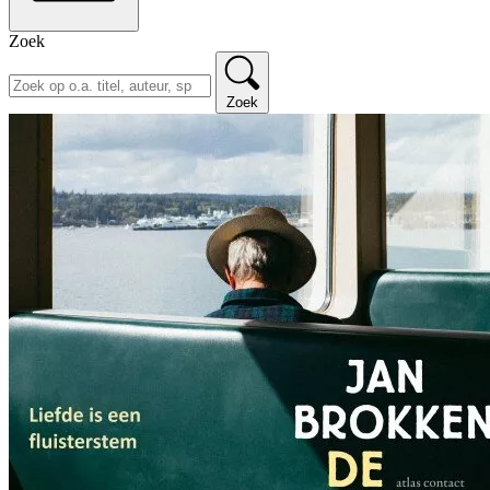
Zoek
Zoek