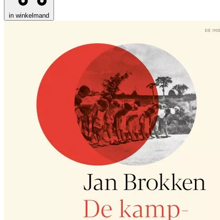
in winkelmand