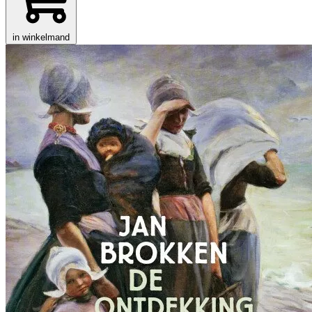
in winkelmand