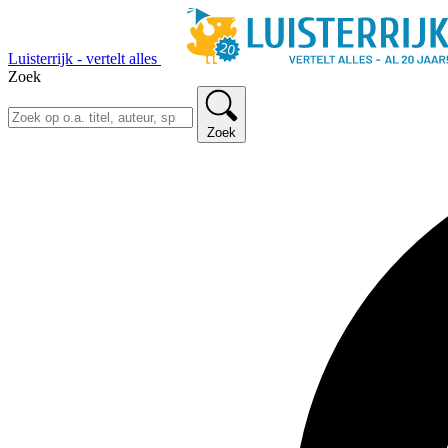
Luisterrijk - vertelt alles
Zoek
Zoek