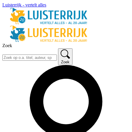
Luisterrijk - vertelt alles
Zoek
Zoek