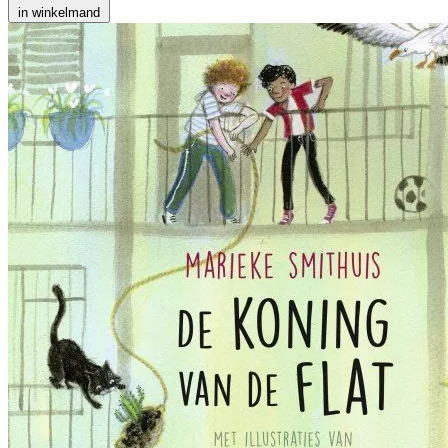
in winkelmand