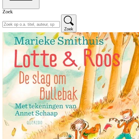
Zoek
Zoek