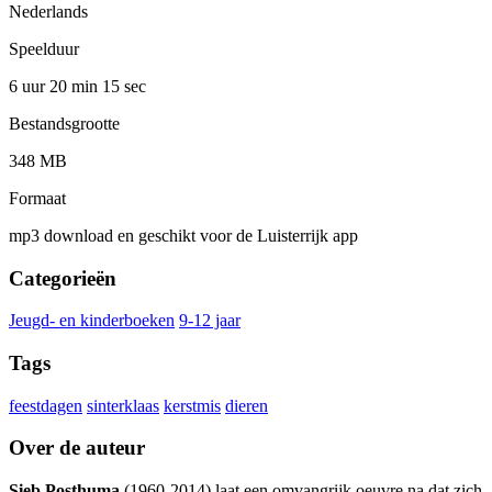
Nederlands
Speelduur
6 uur 20 min
15 sec
Bestandsgrootte
348 MB
Formaat
mp3 download en geschikt voor de Luisterrijk app
Categorieën
Jeugd- en kinderboeken
9-12 jaar
Tags
feestdagen
sinterklaas
kerstmis
dieren
Over de auteur
Sieb Posthuma
(1960-2014) laat een omvangrijk oeuvre na dat zich