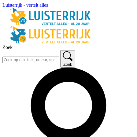
Luisterrijk - vertelt alles
Zoek
Zoek