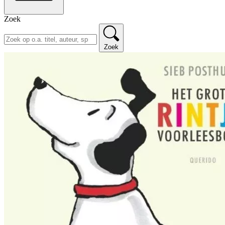
Zoek
Zoek