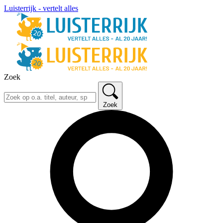
Luisterrijk - vertelt alles
Zoek
Zoek