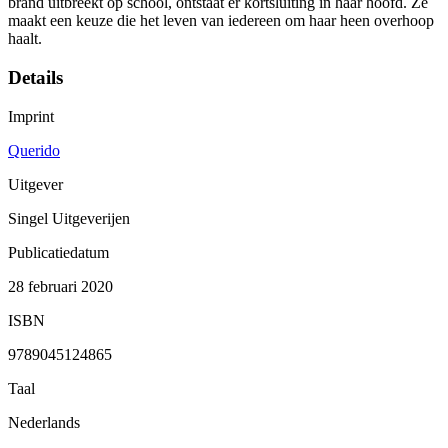
brand uitbreekt op school, ontstaat er kortsluiting in haar hoofd. Ze
maakt een keuze die het leven van iedereen om haar heen overhoop
haalt.
Details
Imprint
Querido
Uitgever
Singel Uitgeverijen
Publicatiedatum
28 februari 2020
ISBN
9789045124865
Taal
Nederlands