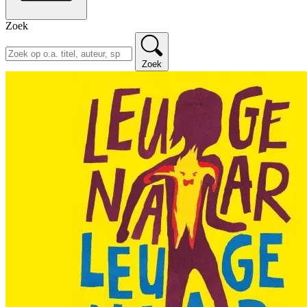
Zoek
Zoek