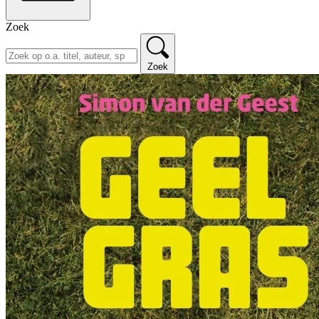
Zoek
Zoek