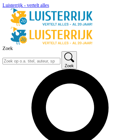
Luisterrijk - vertelt alles
Zoek
Zoek