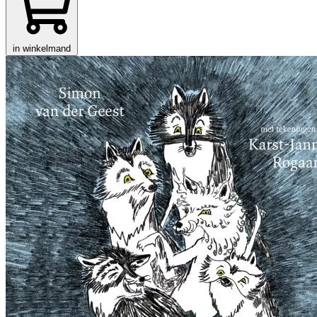
in winkelmand