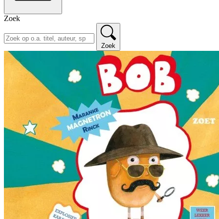
Zoek
Zoek