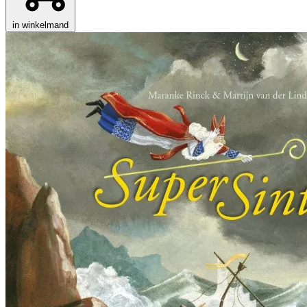
in winkelmand