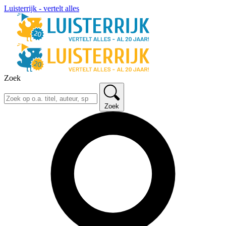
Luisterrijk - vertelt alles
Zoek
Zoek