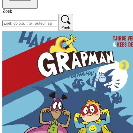
Zoek
Zoek