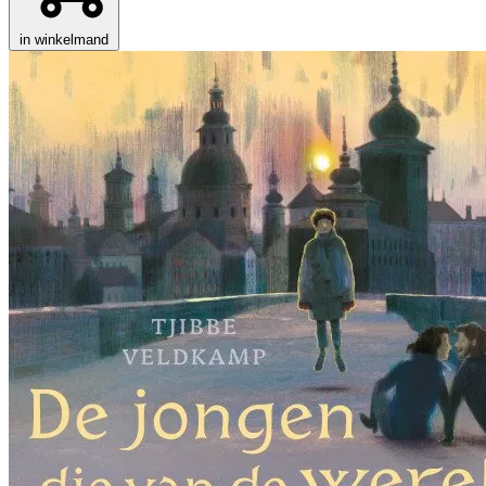
in winkelmand