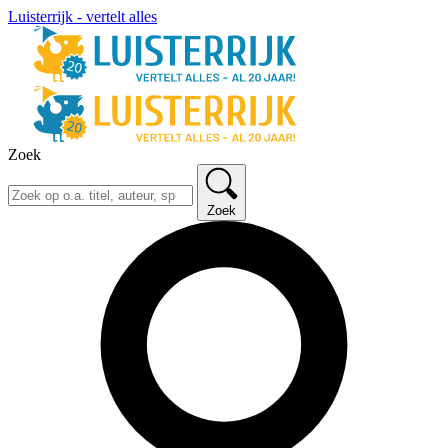
Luisterrijk - vertelt alles
Zoek
Zoek