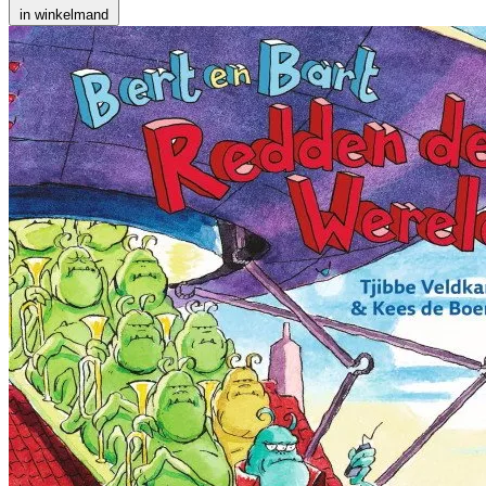
in winkelmand