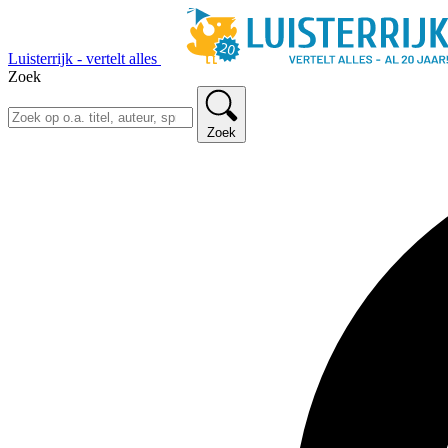
Luisterrijk - vertelt alles
Zoek
Zoek