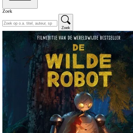
Zoek
Zoek