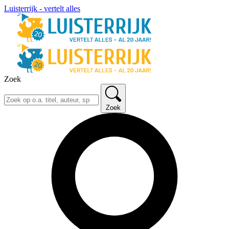
Luisterrijk - vertelt alles
Zoek
Zoek