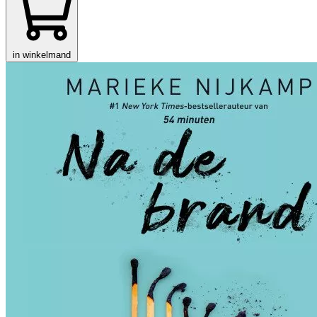
in winkelmand