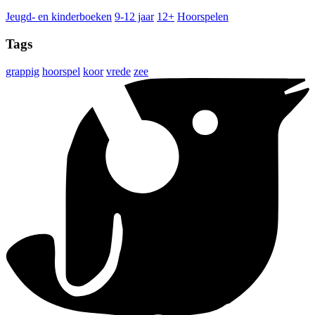
Jeugd- en kinderboeken
9-12 jaar
12+
Hoorspelen
Tags
grappig
hoorspel
koor
vrede
zee