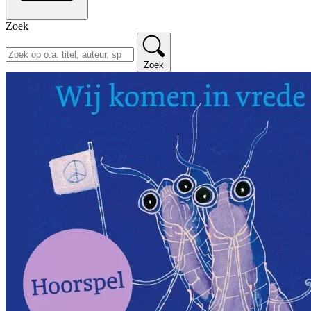
Zoek
Zoek