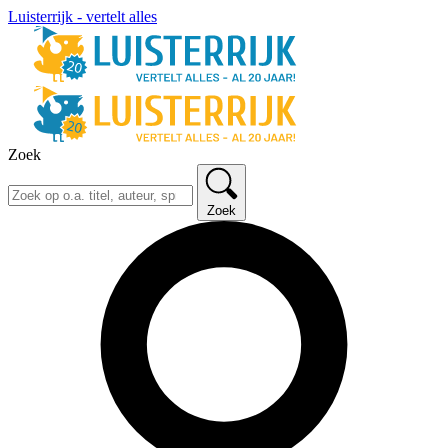
Luisterrijk - vertelt alles
Zoek
Zoek