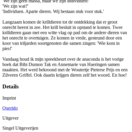
'We zijn geen massa, maar we zijn individuen!'
'We zijn wat?'
'Individuen. Aparte dieren. Wij bestaan stuk voor stuk.'
Langzaam komen de krilldieren tot de ontdekking dat er groot
onrecht heerst in zee. Het krill besluit in opstand te komen. Twee
krilldieren gaan met een witte vlag op pad om de andere dieren van
het onrecht te overtuigen. Ze komen in vrede, gesteund door een
koor van triljarden soortgenoten die samen zingen: 'Wie kom in
pies!'
Vandaag houd ik mijn spreekbeurt over de anaconda is het vorige
boek dat Bibi Dumon Tak en Annemarie van Haeringen samen
maakten. Het werd bekroond met de Woutertje Pieterse Prijs en een
Zilveren Griffel. Ook daarin krijgen dieren zelf het woord. En hoe!
Details
Imprint
Querido
Uitgever
Singel Uitgeverijen