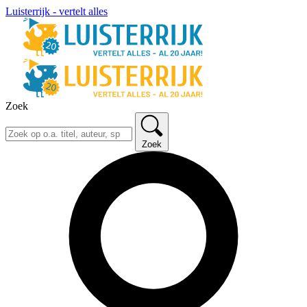
Luisterrijk - vertelt alles
Zoek
Zoek