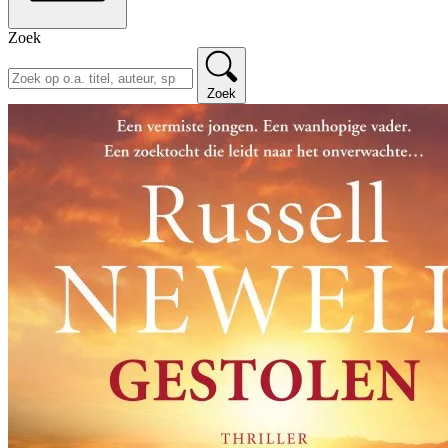
Zoek
Zoek