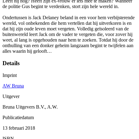
Leeft hij nog? Heeft zijn ex-vrouw er iets mee te maken? Wanneer
de politie Gus begint te verdenken, stort zijn hele wereld in.
Ondertussen is Jack Delaney beland in een voor hem verbijsterende
wereld, vol onbekenden die hem vertellen dat hij uitverkoren is en
dat hij zijn oude leven moet vergeten. Volledig geïsoleerd van de
buitenwereld leert Jack om de vader te vergeten die, voor zover hij
weet, al lang is opgehouden naar hem te zoeken. Totdat hij door de
onthulling van een donker geheim langzaam begint te twijfelen aan
alles waarin hij gelooft…
Details
Imprint
AW Bruna
Uitgever
Bruna Uitgevers B.V., A.W.
Publicatiedatum
13 februari 2018
ISBN