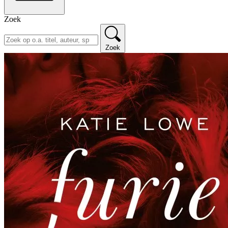
Zoek
Zoek