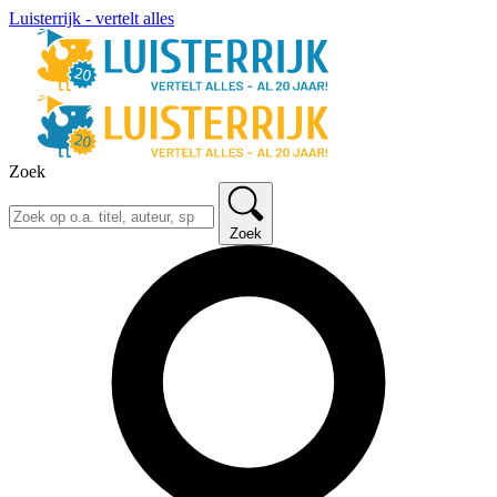
Luisterrijk - vertelt alles
Zoek
Zoek