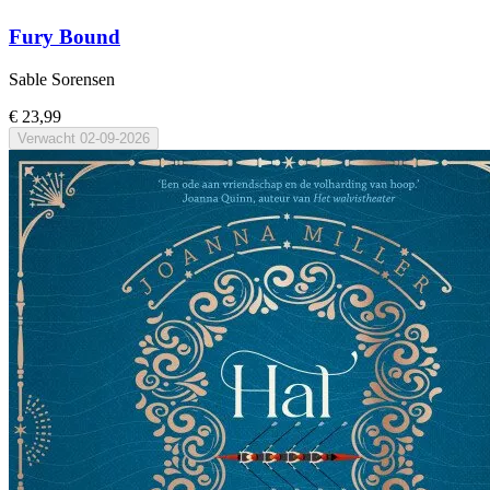
Fury Bound
Sable Sorensen
€ 23,99
Verwacht
02-09-2026