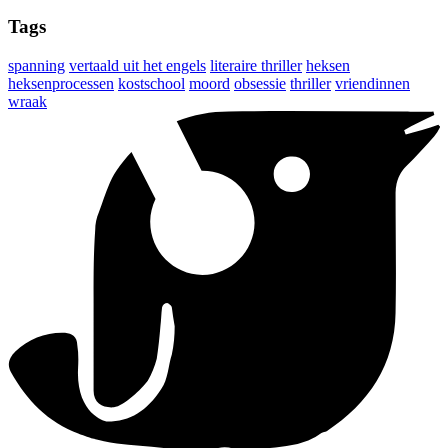
Tags
spanning
vertaald uit het engels
literaire thriller
heksen
heksenprocessen
kostschool
moord
obsessie
thriller
vriendinnen
wraak