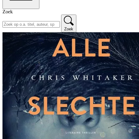
Zoek
Zoek