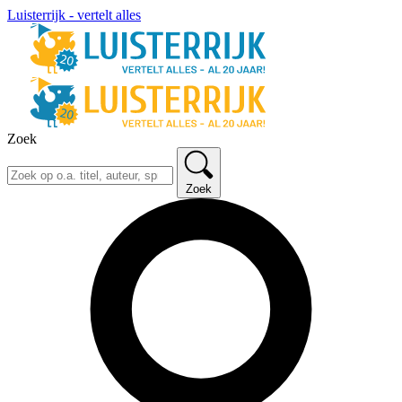
Luisterrijk - vertelt alles
Zoek
Zoek