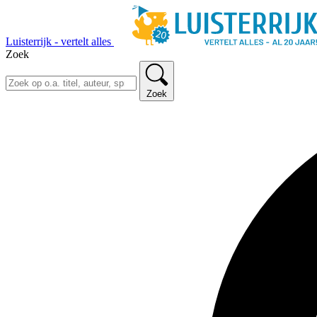
Luisterrijk - vertelt alles
Zoek
Zoek