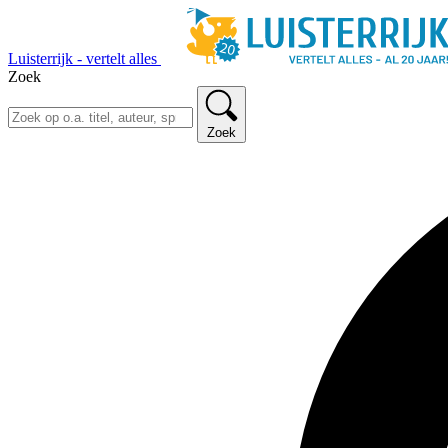
Luisterrijk - vertelt alles
Zoek
Zoek