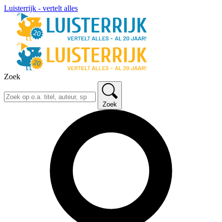
Luisterrijk - vertelt alles
Zoek
Zoek