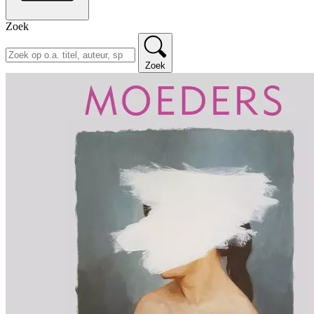
Zoek
Zoek