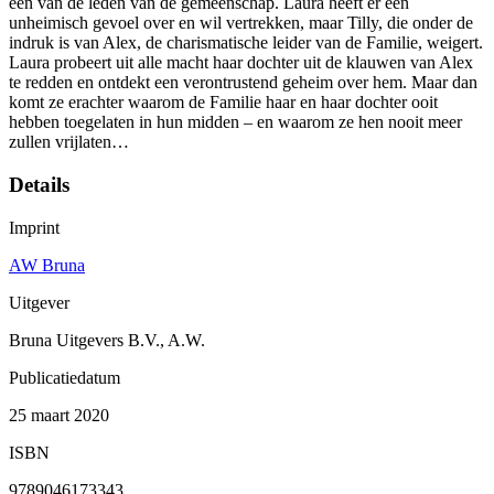
een van de leden van de gemeenschap. Laura heeft er een
unheimisch gevoel over en wil vertrekken, maar Tilly, die onder de
indruk is van Alex, de charismatische leider van de Familie, weigert.
Laura probeert uit alle macht haar dochter uit de klauwen van Alex
te redden en ontdekt een verontrustend geheim over hem. Maar dan
komt ze erachter waarom de Familie haar en haar dochter ooit
hebben toegelaten in hun midden – en waarom ze hen nooit meer
zullen vrijlaten…
Details
Imprint
AW Bruna
Uitgever
Bruna Uitgevers B.V., A.W.
Publicatiedatum
25 maart 2020
ISBN
9789046173343