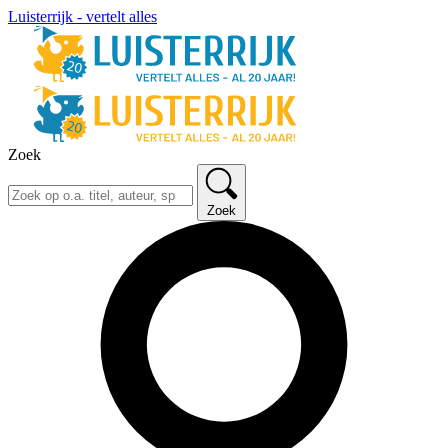
Luisterrijk - vertelt alles
Zoek
Zoek