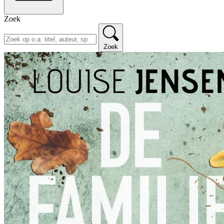
Zoek
Zoek