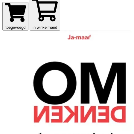
toegevoegd
in winkelmand