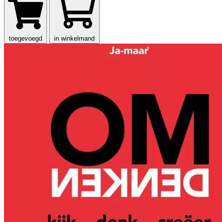
toegevoegd
in winkelmand