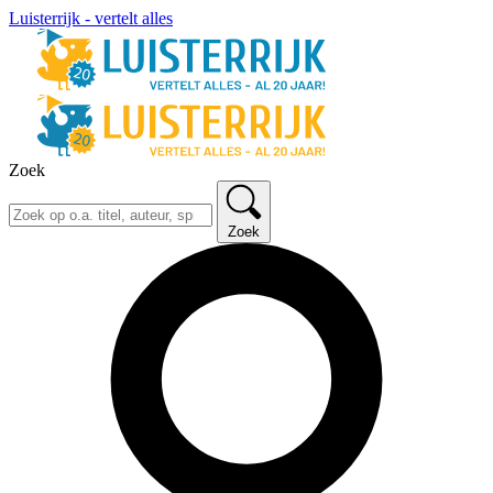
Luisterrijk - vertelt alles
Zoek
Zoek