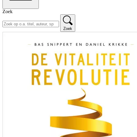
Zoek
Zoek