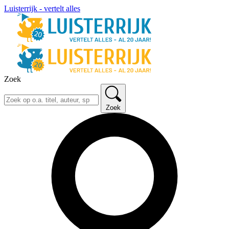
Luisterrijk - vertelt alles
Zoek
Zoek