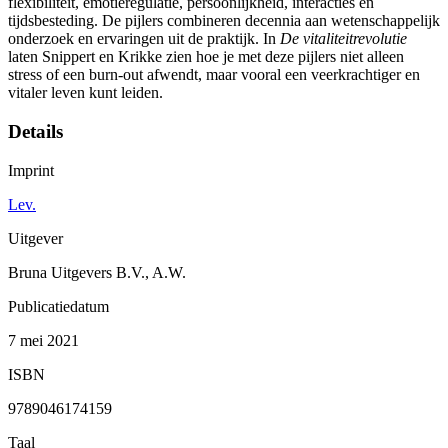
flexibiliteit, emotieregulatie, persoonlijkheid, interacties en
tijdsbesteding. De pijlers combineren decennia aan wetenschappelijk
onderzoek en ervaringen uit de praktijk. In
De vitaliteitrevolutie
laten Snippert en Krikke zien hoe je met deze pijlers niet alleen
stress of een burn-out afwendt, maar vooral een veerkrachtiger en
vitaler leven kunt leiden.
Details
Imprint
Lev.
Uitgever
Bruna Uitgevers B.V., A.W.
Publicatiedatum
7 mei 2021
ISBN
9789046174159
Taal